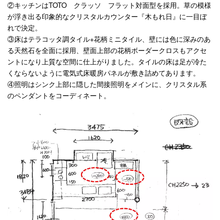
②キッチンはTOTO クラッソ フラット対面型を採用。草の模様
が浮き出る印象的なクリスタルカウンター『木もれ日』に一目ぼ
れで決定。
③床はテラコッタ調タイル+花柄ミニタイル、壁には色に深みのあ
る天然石を全面に採用、壁面上部の花柄ボーダークロスもアクセ
ントになり上質な空間に仕上がりました。タイルの床は足が冷た
くならないように電気式床暖房パネルが敷き詰めてあります。
④照明はシンク上部に隠した間接照明をメインに、クリスタル系
のペンダントをコーディネート。