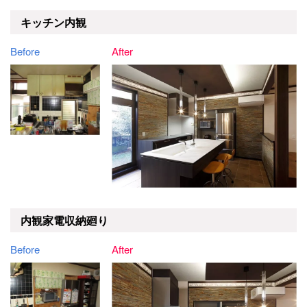
キッチン内観
Before
After
内観家電収納廻り
Before
After