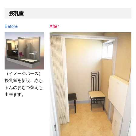
授乳室
Before
After
（イメージパース）
授乳室を新設。赤ち
ゃんのおむつ替えも
出来ます。